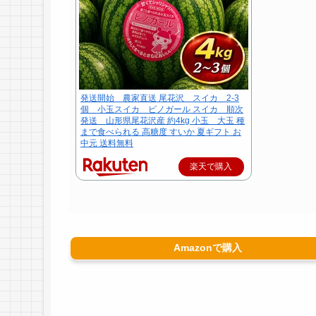
発送開始 農家直送 尾花沢 スイカ 2-3
個 小玉スイカ ピノガール スイカ 順次
発送 山形県尾花沢産 約4kg 小玉 大玉 種
まで食べられる 高糖度 すいか 夏ギフト お
中元 送料無料
楽天で購入
Amazonで購入