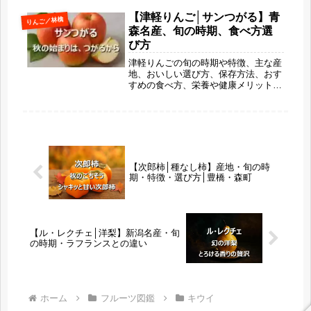
紹介。おいしく食べて、無理せずキレ
イをチャージするヒントをお届けしま
【津軽りんご│サンつがる】青
りんご／林檎
す。「ギルトフリースイーツ」や「朝
森名産、旬の時期、食べ方選
のフルーツ習慣」も紹介
び方
津軽りんごの旬の時期や特徴、主な産
地、おいしい選び方、保存方法、おす
すめの食べ方、栄養や健康メリットま
で詳しく解説します。果汁たっぷりで
爽やかな甘さが魅力の早生りんごを、
ふじや王林との違いも交えながらわか
りやすく紹介する初めての方にもおす
すめのガイドです。
【次郎柿│種なし柿】産地・旬の時
期・特徴・選び方│豊橋・森町
【ル・レクチェ│洋梨】新潟名産・旬
の時期・ラフランスとの違い
ホーム
フルーツ図鑑
キウイ