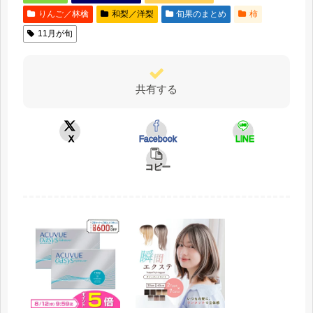
りんご／林檎
和梨／洋梨
旬果のまとめ
柿
11月が旬
共有する
X
Facebook
LINE
コピー