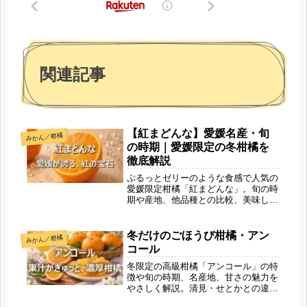
関連記事
【紅まどんな】愛媛名産・旬
みかん／柑橘
の時期｜愛媛限定の冬柑橘を
徹底解説
ぷるっとゼリーのような食感で人気の
愛媛限定柑橘「紅まどんな」。旬の時
期や産地、他品種との比較、美味しい
食べ方、美容効果、保存方法まで詳し
く紹介。今年の冬に絶対食べたい幻の
柑橘を徹底解説します。
冬だけのごほうび柑橘・アン
みかん／柑橘
コール
冬限定の高級柑橘「アンコール」の特
徴や旬の時期、名産地、甘さの魅力を
やさしく解説。清見・せとかとの違い
や、おいしい選び方、温めて楽しむお