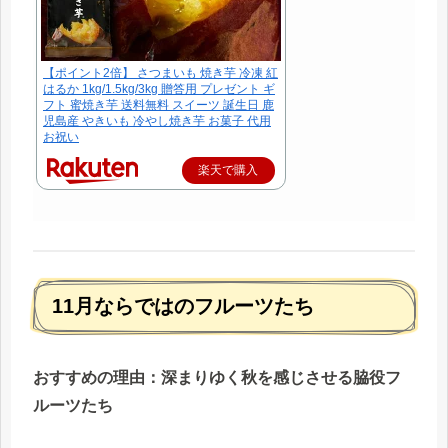
【ポイント2倍】 さつまいも 焼き芋 冷凍 紅
はるか 1kg/1.5kg/3kg 贈答用 プレゼント ギ
フト 蜜焼き芋 送料無料 スイーツ 誕生日 鹿
児島産 やきいも 冷やし焼き芋 お菓子 代用
お祝い
楽天で購入
11月ならではのフルーツたち
おすすめの理由：深まりゆく秋を感じさせる脇役フ
ルーツたち