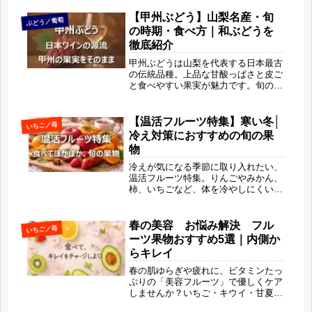
すすめの食べ方まで紹介。今だけ味わ
える“静かなごほうび柑橘”の魅力がわ
【甲州ぶどう】山梨名産・旬
ぶどう／葡萄
かります。
の時期・食べ方｜和ぶどうを
徹底紹介
甲州ぶどうは山梨を代表する日本最古
の伝統品種。上品な甘酸っぱさと皮ご
と食べやすい果実が魅力です。旬の時
期や産地、美味しい食べ方、健康・美
容効果までたっぷり解説。秋に味わい
たい和ぶどうの魅力をお届けします。
【温活フルーツ特集】寒い冬│
いちご／苺
冷え対策におすすめの旬の果
物
冷えが気になる季節に取り入れたい、
温活フルーツ特集。りんごやみかん、
柿、いちごなど、体を冷やしにくい旬
の果物を旬果びより目線でやさしく解
説します。冷やさない食べ方や選び
方、比較表も紹介。がんばらずに体の
春の美容 お悩み解決 フル
いちご／苺
内側から整えたい方におすすめの内容
ーツ果物おすすめ5選｜内側か
です。
らキレイ
春の肌ゆらぎや疲れに、ビタミンたっ
ぷりの「美容フルーツ」で優しくケア
しませんか？いちご・キウイ・甘夏な
ど、この季節にぴったりのフルーツを