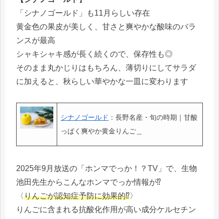
「シナノゴールド」も11月らしい存在
黄金色の果皮が美しく、甘さと爽やかな酸味のバラ
ンスが最高
シャキシャキ感が長く続くので、保存性も◎
そのまま丸かじりはもちろん、薄切りにしてサラダ
に加えると、秋らしい華やかな一皿に変わります
シナノゴールド
：長野名産・旬の時期｜甘酸
っぱく爽やか黄金りんご＿
2025年9月放送の「ホンマでっか！？TV」で、生物
池田先生からこんなホンマでっか情報が⁉
〈
りんごが認知症予防に効果的⁉
〉
りんごに含まれる抗酸化作用が高い成分ケルセチン