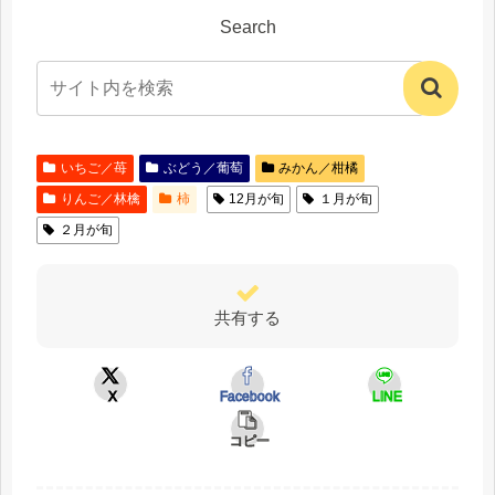
Search
いちご／苺
ぶどう／葡萄
みかん／柑橘
りんご／林檎
柿
12月が旬
１月が旬
２月が旬
共有する
X
Facebook
LINE
コピー