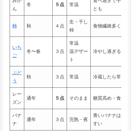
みか
食べ過ぎで手足が
冬
５点
常温
ん
とも
生・干し
柿
秋
４点
食物繊維多く食べ
柿
常温
いち
冬〜春
３点
温デザー
冷やし過ぎると体
ご
ト
ぶど
秋
３点
常温
冷蔵したら常温に
う
レー
通年
５点
そのまま
糖質高め・食べ過
ズン
バナ
青いバナナは体を
通年
３点
完熟・夜
ナ
すい