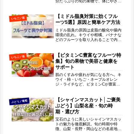
分たっぷりの旬の果物で、体にやさし
く元気をチャージ！暑さに負けない
「おいしい夏バテ対策」をご紹介しま
す🍍
【ミドル脂臭対策に効くフル
いちご／苺
ーツ5選】原因と簡単ケア方法
ミドル脂臭の原因は皮脂の酸化や腸内
環境の乱れ。キウイや柑橘、バナナな
どのフルーツを取り入れることで内側
からニオイ対策ができます。本記事で
は抗酸化・腸活・香りの働きに注目
し、手軽に続けられるフルーツ習慣と
【ビタミンC豊富なフルーツ特
いちご／苺
簡単ケア方法をわかりやすく解説しま
集】旬の果物で美容と健康を
す。
サポート
肌のくすみや疲れが気になる方へ。キ
ウイ・柿・いちご・ネーブルオレン
ジ・ライチなど、ビタミンCが豊富な
旬のフルーツを味や季節、楽しみ方と
一緒に紹介します。無理なく続けられ
る美容と健康のためのフルーツ習慣を
【シャインマスカット│ご褒美
ぶどう／葡萄
「旬果びより」がお届けします。
ぶどう】山梨名産・旬の時
期・選び方
宝石のように美しいシャインマスカッ
トの魅力を徹底解説。旬の時期や特
徴、山梨・長野・岡山などの名産地の
違い、他品種との比較、選び方や保存