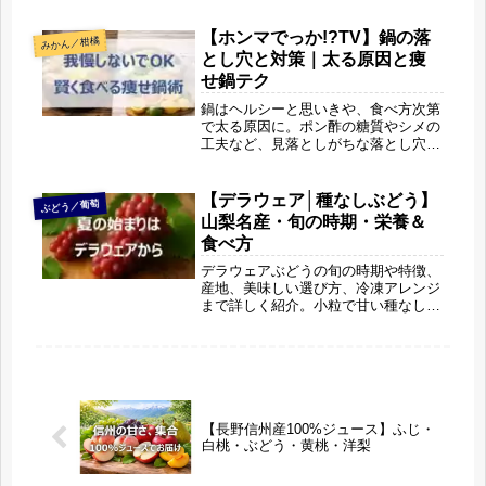
方法までわかりやすく紹介します。自
分へのご褒美や贈り物にぴったりな理
【ホンマでっか!?TV】鍋の落
みかん／柑橘
由がわかる一記事です。
とし穴と対策｜太る原因と痩
せ鍋テク
鍋はヘルシーと思いきや、食べ方次第
で太る原因に。ポン酢の糖質やシメの
工夫など、見落としがちな落とし穴を
解説します。自家製ポン酢やお酢の活
用、フルーツでむくみ対策など、今日
からできる痩せ鍋テクも紹介。おいし
【デラウェア│種なしぶどう】
ぶどう／葡萄
く食べてキレイを叶えたい方必見で
山梨名産・旬の時期・栄養＆
す。
食べ方
デラウェアぶどうの旬の時期や特徴、
産地、美味しい選び方、冷凍アレンジ
まで詳しく紹介。小粒で甘い種なしぶ
どうの魅力や、美容・健康メリット、
シャインマスカットとの違いも「旬果
びより」のリサがやさしく解説しま
す。
【長野信州産100%ジュース】ふじ・
白桃・ぶどう・黄桃・洋梨