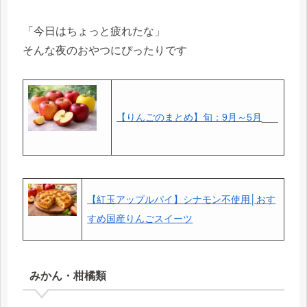
「今日はちょっと疲れたな」
そんな夜のおやつにぴったりです
【りんごのまとめ】旬：9月～5月
___
【紅玉アップルパイ】シナモン不使用│おす
すめ国産りんごスイーツ
みかん・柑橘類