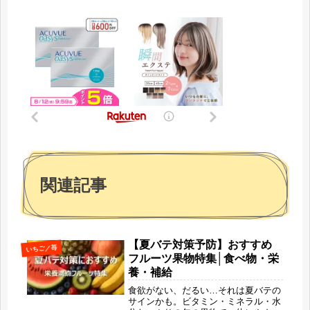
関連記事
【夏バテ対策予防】おすすめ
いちご／苺
フルーツ果物特集│食べ物・栄
養・補給
食欲がない、だるい…それは夏バテの
サインかも。ビタミン・ミネラル・水