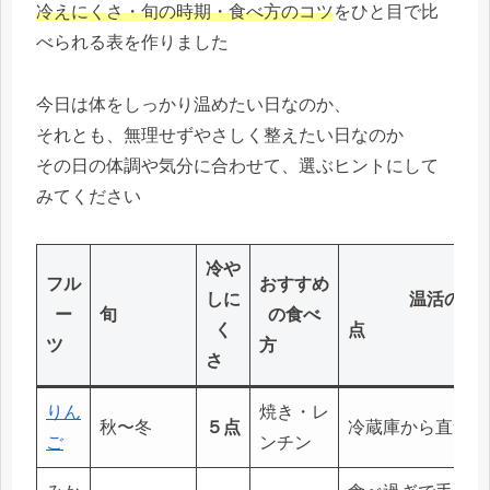
冷えにくさ・旬の時期・食べ方のコツ
をひと目で比
べられる表を作りました
今日は体をしっかり温めたい日なのか、
それとも、無理せずやさしく整えたい日なのか
その日の体調や気分に合わせて、選ぶヒントにして
みてください
冷や
フル
おすすめ
しに
温活の注
ー
旬
の食べ
く
ツ
方
さ
りん
焼き・レ
秋〜冬
５点
冷蔵庫から直食べ
ご
ンチン