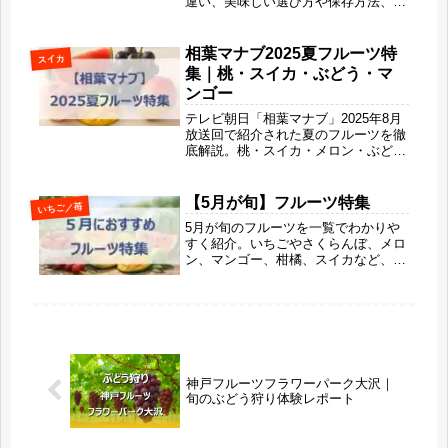
違い、美味しい選び方や保存方法、お
すすめの食べ方を詳しく紹介します。
管理栄養士の視点からポリフェノール
やカリウムなどの栄養・健康メリット
相葉マナブ2025夏フルーツ特
スイカ
も分かりやすく解説。秋だけ味わえる
集｜桃・スイカ・ぶどう・マ
芳醇な香りと濃厚な甘さが魅力の希少
ンゴー
な赤ぶどうです。
テレビ朝日「相葉マナブ」2025年8月
放送回で紹介された夏のフルーツを徹
底解説。桃・スイカ・メロン・ぶど
う・マンゴーの目利きポイントや旬の
味わい、鎧塚シェフ直伝の簡単フルー
ツスイーツレシピまで詳しく紹介しま
【5月が旬】フルーツ特集
いちご／苺
す。
5月が旬のフルーツを一覧でわかりや
すく紹介。いちごやさくらんぼ、メロ
ン、マンゴー、柑橘、スイカなど、春
の甘さと初夏の爽やかさを同時に楽し
める果物の特徴や選び方、シーン別の
楽しみ方まで解説します。旬ならでは
の美味しさで、毎日にちょっとしたご
ほうび時間を取り入れてみませんか？
神戸フルーツフラワーパーク大沢｜
旬のぶどう狩り体験レポート