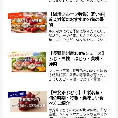
さつまいもや栗、新米、きのこなど旬
の味覚の意外な健康効果や太りにくい
食べ方、美容やアンチエイジングに役
立つ栄養ポイントを紹介。食欲の秋を
【温活フルーツ特集】寒い冬│
いちご／苺
賢く楽しむヒントが満載です。
冷え対策におすすめの旬の果
物
冷えが気になる季節に取り入れたい、
温活フルーツ特集。りんごやみかん、
柿、いちごなど、体を冷やしにくい旬
の果物を旬果びより目線でやさしく解
説します。冷やさない食べ方や選び
方、比較表も紹介。がんばらずに体の
【長野信州産100%ジュース】
お取り寄せ＆ギフト
内側から整えたい方におすすめの内容
ふじ・白桃・ぶどう・黄桃・
です。
洋梨
フルーツ王国・長野信州の魅力を味わ
う特集記事。昼夜の寒暖差が育てた、
ふじりんご・白桃・ぶどう・黄桃・洋
梨の特徴や味わいを旬果びより目線で
やさしく解説します。さらに信州産
100％果物ジュースの楽しみ方や、ギ
【甲斐路ぶどう】山梨名産・
ぶどう／葡萄
フトに選ばれる理由も紹介。信州の旬
旬の時期・特徴・美味しい食
を、自宅で贅沢に味わいたい方におす
べ方ご紹介
すめです。
甲斐路ぶどうの旬の時期や特徴、主な
産地、シャインマスカットや巨峰との