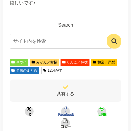
嬉しいです♪
Search
キウイ
みかん／柑橘
りんご／林檎
和梨／洋梨
旬果のまとめ
12月が旬
共有する
X
Facebook
LINE
コピー