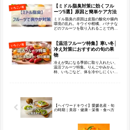
美味しい食べ方や健康効果とともにお
【ミドル脂臭対策に効くフル
いちご／苺
届けします。
ーツ5選】原因と簡単ケア方法
ミドル脂臭の原因は皮脂の酸化や腸内
環境の乱れ。キウイや柑橘、バナナな
どのフルーツを取り入れることで内側
からニオイ対策ができます。本記事で
は抗酸化・腸活・香りの働きに注目
し、手軽に続けられるフルーツ習慣と
【温活フルーツ特集】寒い冬│
いちご／苺
簡単ケア方法をわかりやすく解説しま
冷え対策におすすめの旬の果
す。
物
冷えが気になる季節に取り入れたい、
温活フルーツ特集。りんごやみかん、
柿、いちごなど、体を冷やしにくい旬
の果物を旬果びより目線でやさしく解
説します。冷やさない食べ方や選び
方、比較表も紹介。がんばらずに体の
内側から整えたい方におすすめの内容
です。
【ヘイワードキウイ】愛媛名産・旬
の時期｜美容・健康・栄養・食べ方