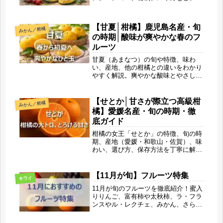
の甘さと初夏の爽やかさを同時に楽し
める果物の特徴や選び方、シーン別の
楽しみ方まで解説します。旬ならでは
【甘夏│柑橘】鹿児島名産・旬
みかん／柑橘
の美味しさで、毎日にちょっとしたご
の時期│酸味が爽やかな春のフ
ほうび時間を取り入れてみませんか？
ルーツ
甘夏（あまなつ）の旬や特徴、味わ
い、産地、他の柑橘との違いをわかり
やすく解説。爽やかな酸味とやさしい
甘さが魅力の甘夏は、春バテ対策や美
容・腸活にもおすすめ。おいしい選び
方や食べ方、保存方法まで、春に知り
【せとか│甘さが際立つ高級柑
みかん／柑橘
たい甘夏の魅力を旬果びより目線で丁
橘】愛媛名産・旬の時期・徹
寧に紹介します。
底ガイド
柑橘の女王「せとか」の特徴、旬の時
期、産地（愛媛・和歌山・佐賀）、味
わい、選び方、保存方法を丁寧に解
説。とろける果肉と濃厚な甘さの秘密
をリサが実食レビュー。読み終える頃
には“せとかを食べたい”と思えるほど
【11月が旬】フルーツ特集
キウイ
魅力が伝わる完全ガイドです。
11月が旬のフルーツを徹底紹介！蜜入
りりんご、富有柿や太秋柿、ラ・フラ
ンスやル・レクチェ、みかん、さらに
甘さが増すさつまいもまで。秋の実り
が完成する季節にぴったりの果物を、