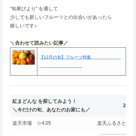
“旬果びより” を通して
少しでも新しいフルーツとの出会いがあったら
嬉しいです♪
＼合わせて読みたい記事／
【12月の旬】フルーツ特集＿＿＿＿＿＿＿
＿＿＿＿＿＿＿＿＿＿
紅まどんな を探してみよう！
26.0
＼今だけの旬、あなたのお家にも／
楽天市場 ☆4.05
楽天ふるさと ☆4