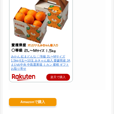
みかん 紅まどんな 〇等級 2L〜Mサイズ
1.5kg 6玉〜10玉 みきゃん箱入 愛媛県産 JA
えひめ中央 中島選果場 ミカン 蜜柑 ギフト
お取り寄せ
楽天で購入
Amazonで購入