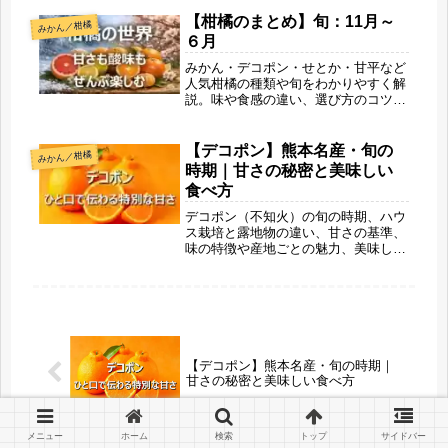
をリサが実食レビュー。読み終える頃
には“せとかを食べたい”と思えるほど
【柑橘のまとめ】旬：11月～
みかん／柑橘
魅力が伝わる完全ガイドです。
６月
みかん・デコポン・せとか・甘平など
人気柑橘の種類や旬をわかりやすく解
説。味や食感の違い、選び方のコツ、
比較表、美容や健康効果まで網羅。季
節ごとの楽しみ方や用途に合わせた選
び方がわかり、毎日の食卓やギフト選
【デコポン】熊本名産・旬の
みかん／柑橘
びにも役立つ柑橘まとめ記事です。
時期｜甘さの秘密と美味しい
食べ方
デコポン（不知火）の旬の時期、ハウ
ス栽培と露地物の違い、甘さの基準、
味の特徴や産地ごとの魅力、美味しい
選び方や食べ方まで丁寧に解説。美容
と健康に嬉しい栄養効果、見極めポイ
ント、春を呼ぶ柑橘としての魅力を
「旬果びより」らしい視点でわかりや
すくまとめています。
【デコポン】熊本名産・旬の時期｜
甘さの秘密と美味しい食べ方
メニュー
ホーム
検索
トップ
サイドバー