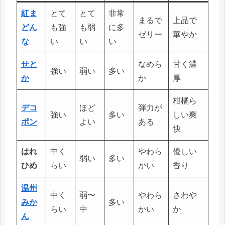
紅ま
とて
とて
非常
まるで
上品で
どん
も強
も弱
に多
ゼリー
華やか
な
い
い
い
せと
なめら
甘く濃
強い
弱い
多い
か
か
厚
柑橘ら
デコ
ほど
弾力が
強い
多い
しい爽
ポン
よい
ある
快
はれ
中く
やわら
優しい
弱い
多い
ひめ
らい
かい
香り
温州
中く
弱〜
やわら
さわや
みか
多い
らい
中
かい
か
ん