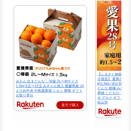
【ふるさと納税】 【2
次発送】 愛果28号 
みかん 紅まどんな 〇等級 2L〜Mサイズ
約1.5kg / 約2.8k
1.5kg 6玉〜10玉 みきゃん箱入 愛媛県産 JA
どんな 柑橘 みかん 
えひめ中央 中島選果場 ミカン 蜜柑 ギフト
果物 くだもの フルー
お取り寄せ
せ グルメ ギフト 期
松山市
楽天で購入