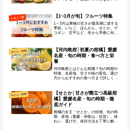
の甘さと初夏の爽やかさを同時に楽し
める果物の特徴や選び方、シーン別の
楽しみ方まで解説します。旬ならでは
【1~3月が旬】フルーツ特集
いちご／苺
の美味しさで、毎日にちょっとしたご
ほうび時間を取り入れてみませんか？
1～3月は果物の甘さが最高潮に達する
季節。いちご、ぽんかん、せとか、デ
コポン、甘平など、冬から早春に旬を
迎える“甘さ重視”のフルーツを厳選し
てご紹介します。寒さで糖度が高まっ
た、とろける美味しさの理由や品種ご
【河内晩柑│初夏の柑橘】愛媛
みかん／柑橘
との魅力を、旬果びよりの視点でやさ
名産・旬の時期・食べ方と栄
しく解説。今いちばん美味しいデザー
ト選びの参考に。
養
河内晩柑とはどんな柑橘？旬の時期や
特徴、名産地、甘さや味の変化、選び
方からおすすめの食べ方まで詳しく解
説。グレープフルーツに似て苦味が少
なく食べやすい人気の柑橘です。美容
や健康に嬉しい栄養も紹介する初夏に
【せとか│甘さが際立つ高級柑
みかん／柑橘
ぴったりの完全ガイド。
橘】愛媛名産・旬の時期・徹
底ガイド
柑橘の女王「せとか」の特徴、旬の時
期、産地（愛媛・和歌山・佐賀）、味
わい、選び方、保存方法を丁寧に解
説。とろける果肉と濃厚な甘さの秘密