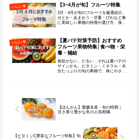
りを堪能しましょう。
【3~4月が旬】フルーツ特集
いちご／苺
3月・4月が旬のフルーツを厳選紹介。
せとか・あまおう・甘夏・びわなど春
に美味しい果物の特徴や選び方、保存
方法までわかりやすく解説します。濃
厚な甘さから爽やかな味わいへ移り変
わる“春だけのごほうびフルーツ”を楽
【夏バテ対策予防】おすすめ
いちご／苺
しみましょう。
フルーツ果物特集│食べ物・栄
養・補給
食欲がない、だるい…それは夏バテの
サインかも。ビタミン・ミネラル・水
分たっぷりの旬の果物で、体にやさし
く元気をチャージ！暑さに負けない
「おいしい夏バテ対策」をご紹介しま
す🍍
【ぽんかん】愛媛名産・旬の時期｜
甘さ香り豊かな冬の人気柑橘
【ビタミンC豊富なフルーツ特集】旬