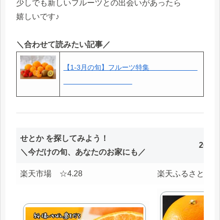
少しでも新しいフルーツとの出会いがあったら
嬉しいです♪
＼合わせて読みたい記事／
【1-3月の旬】フルーツ特集＿＿＿＿＿＿＿
＿＿＿＿＿＿＿＿＿＿
せとか を探してみよう！
26.0
＼今だけの旬、あなたのお家にも／
楽天市場 ☆4.28
楽天ふるさと納税 