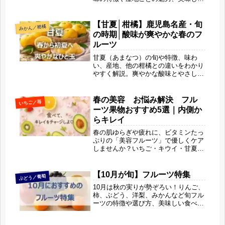
選び方や食べ方まで丁寧に解説。美容
と健康に嬉しい栄養効果、見極めポイ
ント、春を呼ぶ柑橘としての魅力を
【甘夏│柑橘】鹿児島名産・旬
みかん／柑橘
「旬果びより」らしい視点でわかりや
の時期│酸味が爽やかな春のフ
すくまとめています。
ルーツ
甘夏（あまなつ）の旬や特徴、味わ
い、産地、他の柑橘との違いをわかり
やすく解説。爽やかな酸味とやさしい
甘さが魅力の甘夏は、春バテ対策や美
容・腸活にもおすすめ。おいしい選び
方や食べ方、保存方法まで、春に知り
春の美容 お悩み解決 フル
いちご／苺
たい甘夏の魅力を旬果びより目線で丁
ーツ果物おすすめ5選｜内側か
寧に紹介します。
らキレイ
春の肌ゆらぎや疲れに、ビタミンたっ
ぷりの「美容フルーツ」で優しくケア
しませんか？いちご・キウイ・甘夏な
ど、この季節にぴったりのフルーツを
紹介。おいしく食べて、無理せずキレ
イをチャージするヒントをお届けしま
【10月が旬】フルーツ特集
ぶどう／葡萄
す。「ギルトフリースイーツ」や「朝
10月は秋の実りが勢ぞろい！りんご、
のフルーツ習慣」も紹介
柿、ぶどう、洋梨、みかんなど旬フル
ーツの特徴や選び方、美味しい食べ方
を紹介。今だけ楽しめる秋の味覚を食
卓に取り入れて、濃厚な甘みと深い香