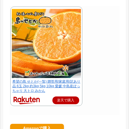
希望の島 せとか(一覧) 贈答用/家庭用/訳あり
品 6玉,2kg,約3kg,5kg,10kg 愛媛 中島産ぽっ
ちゃり 大トロ みかん
楽天で購入
Amazonで購入