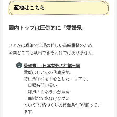
産地はこちら
国内トップは圧倒的に「愛媛県」
せとかは繊細で管理の難しい高級柑橘のため、
全国どこでも栽培できるわけではありません。
愛媛県 ― 日本有数の柑橘王国
愛媛はせとかの代表産地。
特に西宇和を中心としたエリアは、
・日照時間が長い
・海風のミネラルが豊富
・傾斜地で水はけが良い
という“柑橘づくりの黄金条件”が揃ってい
ます。