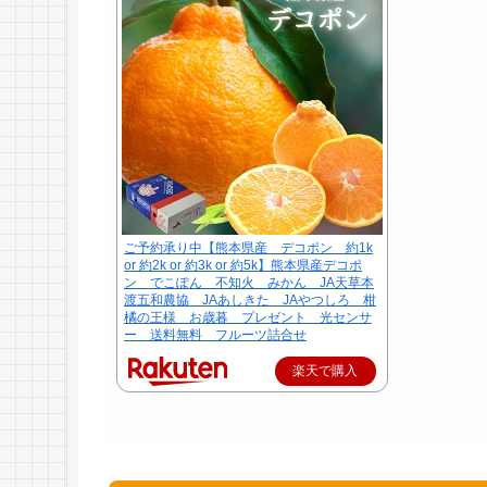
ご予約承り中【熊本県産 デコポン 約1k
or 約2k or 約3k or 約5k】熊本県産デコポ
ン でこぽん 不知火 みかん JA天草本
渡五和農協 JAあしきた JAやつしろ 柑
橘の王様 お歳暮 プレゼント 光センサ
ー 送料無料 フルーツ詰合せ
楽天で購入