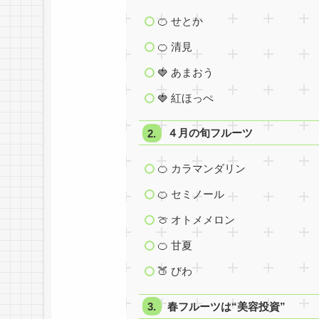
🍊 せとか
🍊 清見
🍓 あまおう
🍓 紅ほっぺ
４月の旬フルーツ
🍊 カラマンダリン
🍊 セミノール
🍈 オトメメロン
🍊 甘夏
🍑 びわ
春フルーツは“美容投資”