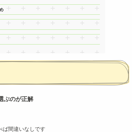
め
で選ぶのが正解
べば間違いなしです