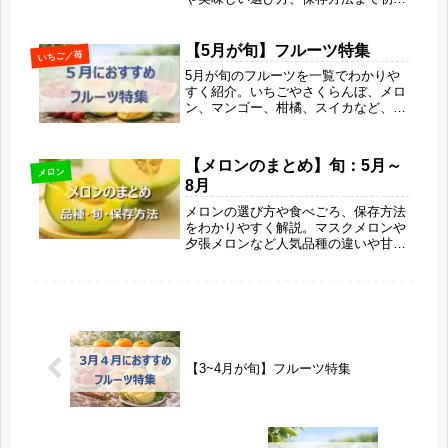
者にもわかりやすく紹介します。赤肉
メロンならではのコクとジューシーさ
を最大限楽しむコツや栄養・美容効果
【5月が旬】フルーツ特集
いちご／苺
もわかる初夏の完全ガイドです。
5月が旬のフルーツを一覧でわかりや
すく紹介。いちごやさくらんぼ、メロ
ン、マンゴー、柑橘、スイカなど、春
の甘さと初夏の爽やかさを同時に楽し
める果物の特徴や選び方、シーン別の
楽しみ方まで解説します。旬ならでは
【メロンのまとめ】旬：5月～
の美味しさで、毎日にちょっとしたご
メロン
8月
ほうび時間を取り入れてみませんか？
メロンの選び方や食べごろ、保存方法
をわかりやすく解説。マスクメロンや
夕張メロンなど人気品種の違いや甘さ
の特徴、追熟の見極め方まで網羅して
います。美味しさを最大限に引き出す
コツや栄養・美容効果も紹介する、夏
に役立つ完全ガイドです。
【3~4月が旬】フルーツ特集