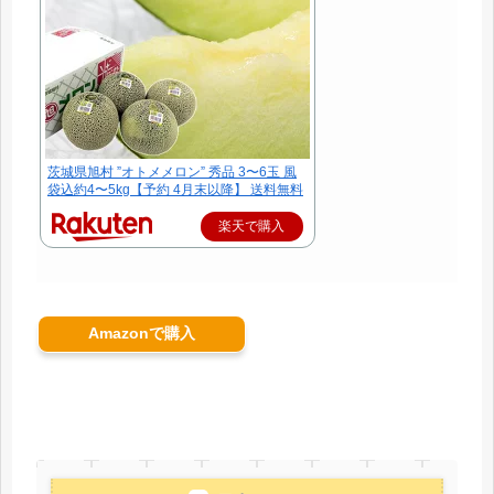
茨城県旭村 ”オトメメロン” 秀品 3〜6玉 風
袋込約4〜5kg【予約 4月末以降】 送料無料
楽天で購入
Amazonで購入