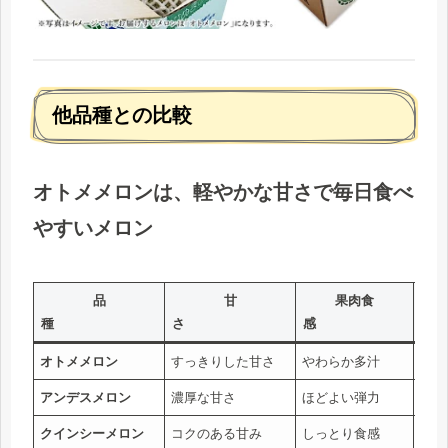
他品種との比較
オトメメロンは、軽やかな甘さで毎日食べ
やすいメロン
品
甘
果肉食
種
さ
感
オトメメロン
すっきりした甘さ
やわらか多汁
爽や
アンデスメロン
濃厚な甘さ
ほどよい弾力
甘い
クインシーメロン
コクのある甘み
しっとり食感
芳醇