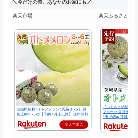
＼今だけの旬、あなたのお家にも／
楽天市場
楽天ふるさと納税
【ふるさと納税】メロ
茨城県旭村 ”オトメメロン” 秀品 3〜6玉 風
フルーツ 先行予約 00
袋込約4〜5kg【予約 4月末以降】 送料無料
2玉 約2kg 茨城県 J
楽天で購入