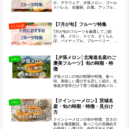
介。デラウェア、夕張メロン、ゴール
ドバレル、佐藤錦、白鳳、アップルマ
ンゴーなど、初夏に味わいたい人気果
物10選をまとめました。旬の時期なら
ではの甘さや特徴、おすすめポイント
【7月が旬】フルーツ特集
さくらんぼ
をわかりやすく解説します。
7月が旬のフルーツを厳選してご紹
介。桃、メロン、スイカ、さくらん
ぼ、パイナップル、ブルーベリー、ぶ
どうなど、旬の時期や特徴、おすすめ
の食べ方、美容・健康メリットをわか
りやすく解説します。夏ならではの甘
【夕張メロン│北海道名産のご
くみずみずしい果物を楽しみたい方
メロン
褒美フルーツ】旬の時期・特
や、お取り寄せ・ギフト選びにも役立
つ「旬果びより」の特集記事です。
徴
夕張メロンの旬の時期や特徴、食べ
頃、美味しい選び方を詳しく紹介。北
海道夕張市だけで育つ高級赤肉メロン
の魅力や、他品種との違い、とろける
食感、栄養メリット、おすすめの食べ
方まで「旬果びより」のリサがやさし
【クインシーメロン】茨城名
メロン
く解説します。
産・旬の時期・特徴・見分け
方
クインシーメロンの旬や特徴、甘さの
魅力を徹底解説。食べごろの見極め方
や美味しい選び方、保存方法まで初心