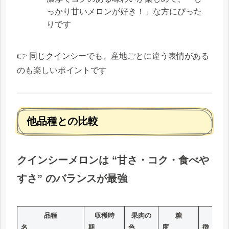
っかり甘いメロンが好き！」な方にぴった
りです
👉 同じクインシーでも、産地ごとに違う表情がある
のも楽しいポイントです
他品種との比較
クインシーメロンは “甘さ・コク・食べや
すさ” のバランスが最強
品種
収穫時
果肉の
糖
味の
名
期
色
度