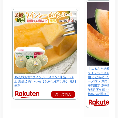
【ふるさと納税】【
クインシーメロン 赤肉 
JA茨城旭村 ”クインシーメロン” 秀品 3〜4
物 くだもの フルーツ
玉 風袋込約4〜5kg【予約 5月末以降】 送料
ーメロン 赤肉 赤肉メ
無料
季節限定 夏季限定 産
年5月下旬頃～6月
離島への配送不可
楽天で購入