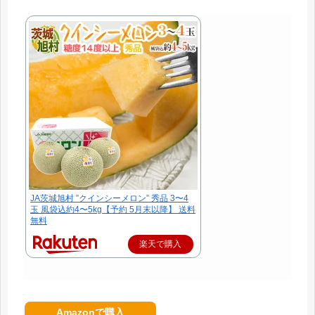
JA茨城旭村 ”クインシーメロン” 秀品 3〜4
玉 風袋込約4〜5kg【予約 5月末以降】 送料
無料
楽天で購入
Amazonで購入