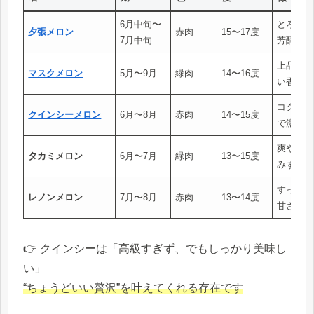
6月中旬〜
とろける
夕張メロン
赤肉
15〜17度
7月中旬
芳醇な香
上品な甘
マスクメロン
5月〜9月
緑肉
14〜16度
い香り
コクのあ
クインシーメロン
6月〜8月
赤肉
14〜15度
で濃厚
爽やかな
タカミメロン
6月〜7月
緑肉
13〜15度
みずみず
すっきり
レノンメロン
7月〜8月
赤肉
13〜14度
甘さ
👉 クインシーは「高級すぎず、でもしっかり美味し
い」
“ちょうどいい贅沢”を叶えてくれる存在です