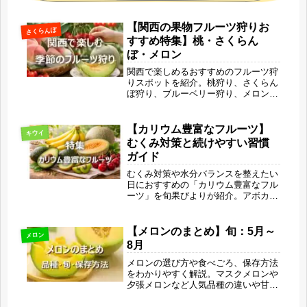
【関西の果物フルーツ狩りお
さくらんぼ
すすめ特集】桃・さくらん
ぼ・メロン
関西で楽しめるおすすめのフルーツ狩
りスポットを紹介。桃狩り、さくらん
ぼ狩り、ブルーベリー狩り、メロン狩
りの旬の時期や魅力、楽しみ方を詳し
く解説します。家族旅行やカップルの
お出かけ、週末の日帰りドライブにも
【カリウム豊富なフルーツ】
キウイ
ぴったりな関西の果物狩り情報をまと
むくみ対策と続けやすい習慣
めました。
ガイド
むくみ対策や水分バランスを整えたい
日におすすめの「カリウム豊富なフル
ーツ」を旬果びよりが紹介。アボカ
ド・バナナ・メロン・キウイ・さくら
んぼの魅力や選び方、続けやすい習慣
のコツ、旬の楽しみ方までまとめまし
【メロンのまとめ】旬：5月～
メロン
た。甘さと栄養で体をそっと整える暮
8月
らしに寄り添うガイドです。
メロンの選び方や食べごろ、保存方法
をわかりやすく解説。マスクメロンや
夕張メロンなど人気品種の違いや甘さ
の特徴、追熟の見極め方まで網羅して
います。美味しさを最大限に引き出す