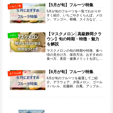
コツや栄養・美容効果も紹介する、夏
【5月が旬】フルーツ特集
いちご／苺
に役立つ完全ガイドです。
5月が旬のフルーツを一覧でわかりや
すく紹介。いちごやさくらんぼ、メロ
ン、マンゴー、柑橘、スイカなど、春
の甘さと初夏の爽やかさを同時に楽し
める果物の特徴や選び方、シーン別の
楽しみ方まで解説します。旬ならでは
【マスクメロン│高級静岡クラ
の美味しさで、毎日にちょっとしたご
メロン
ウン】旬の時期・特徴・魅力
ほうび時間を取り入れてみませんか？
を解説
マスクメロンの旬の時期や特徴、食べ
頃の見分け方、保存方法、おすすめの
食べ方、美容・健康メリットを詳しく
解説します。静岡クラウンメロンをは
じめとした名産地や他品種との違いも
紹介。芳醇な香りととろける果肉が魅
【6月が旬】フルーツ特集
さくらんぼ
力の高級メロンを、「旬果びより」の
6月が旬のフルーツを厳選してご紹
リサがわかりやすくご案内します。
介。デラウェア、夕張メロン、ゴール
ドバレル、佐藤錦、白鳳、アップルマ
ンゴーなど、初夏に味わいたい人気果
物10選をまとめました。旬の時期なら
ではの甘さや特徴、おすすめポイント
をわかりやすく解説します。