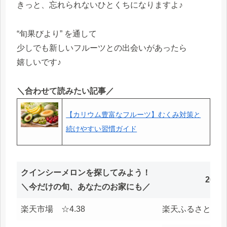
きっと、忘れられないひとくちになりますよ♪
“旬果びより” を通して
少しでも新しいフルーツとの出会いがあったら
嬉しいです♪
＼合わせて読みたい記事／
【カリウム豊富なフルーツ】むくみ対策と
続けやすい習慣ガイド
クインシーメロンを探してみよう！
26.0
＼今だけの旬、あなたのお家にも／
楽天市場 ☆4.38
楽天ふるさと