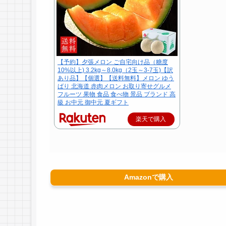
【予約】夕張メロン ご自宅向け品（糖度
10%以上) 3.2kg～8.0kg（2玉～3-7玉)【訳
あり品】【個選】【送料無料】メロン ゆう
ばり 北海道 赤肉メロン お取り寄せグルメ
フルーツ 果物 食品 食べ物 景品 ブランド 高
級 お中元 御中元 夏ギフト
楽天で購入
Amazonで購入