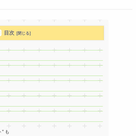
目次
” も