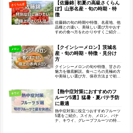
養までわかりやすく紹介します。
【佐藤錦│初夏の高級さくらん
さくらんぼ
ぼ】山形名産・旬の時期・特
徴
佐藤錦の旬の時期や特徴、名産地、他
品種との違い、美味しい選び方やおす
すめの食べ方をわかりやすくご紹介。
山形県を代表する高級さくらんぼの甘
みと酸味の絶妙なバランス、美容や健
康メリットまで詳しく解説します。初
【クインシーメロン】茨城名
メロン
夏だけの贅沢な“赤い宝石”をぜひ味わ
産・旬の時期・特徴・見分け
ってみてください。
方
クインシーメロンの旬や特徴、甘さの
魅力を徹底解説。食べごろの見極め方
や美味しい選び方、保存方法まで初心
者にもわかりやすく紹介します。赤肉
メロンならではのコクとジューシーさ
を最大限楽しむコツや栄養・美容効果
【熱中症対策におすすめのフ
キウイ
もわかる初夏の完全ガイドです。
ルーツ5選】猛暑・夏バテ予防
に最適
熱中症対策に役立つおすすめフルーツ
5選をご紹介。スイカ、メロン、バナ
ナ、キウイ、グレープフルーツの特徴
や栄養、水分補給に役立つ理由をわか
りやすく解説します。夏バテ予防や暑