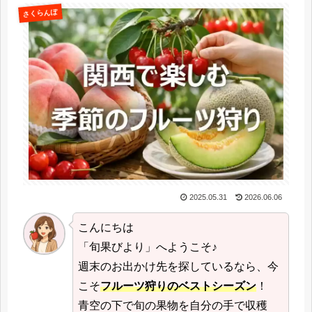
さくらんぼ
2025.05.31
2026.06.06
こんにちは
「旬果びより」へようこそ♪
週末のお出かけ先を探しているなら、今
こそ
フルーツ狩りのベストシーズン
！
青空の下で旬の果物を自分の手で収穫