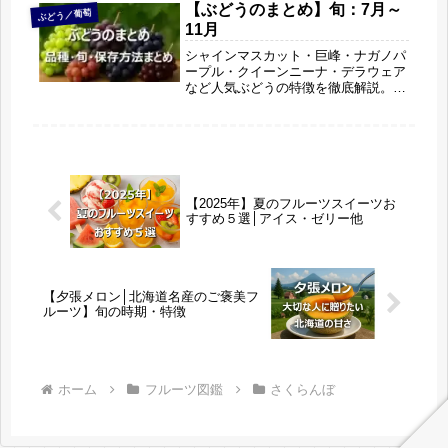
さ対策にぴったりの食べ方や取り入れ
【ぶどうのまとめ】旬：7月～
ぶどう／葡萄
方も紹介。暑い夏を元気に乗り切るた
11月
めのフルーツ活用術が満載です。
シャインマスカット・巨峰・ナガノパ
ープル・クイーンニーナ・デラウェア
など人気ぶどうの特徴を徹底解説。旬
の時期や美味しい食べ方、保存方法、
栄養効果まで紹介します。
【2025年】夏のフルーツスイーツお
すすめ５選│アイス・ゼリー他
【夕張メロン│北海道名産のご褒美フ
ルーツ】旬の時期・特徴
ホーム
フルーツ図鑑
さくらんぼ