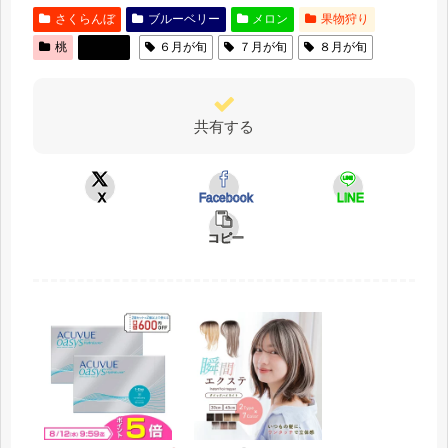
さくらんぼ
ブルーベリー
メロン
果物狩り
桃
特集
６月が旬
７月が旬
８月が旬
共有する
X
Facebook
LINE
コピー