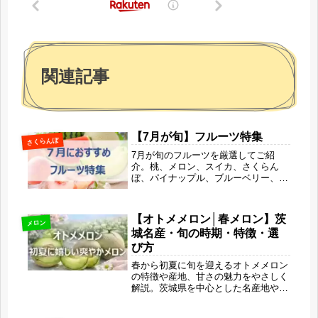
関連記事
【7月が旬】フルーツ特集
さくらんぼ
7月が旬のフルーツを厳選してご紹
介。桃、メロン、スイカ、さくらん
ぼ、パイナップル、ブルーベリー、ぶ
どうなど、旬の時期や特徴、おすすめ
の食べ方、美容・健康メリットをわか
りやすく解説します。夏ならではの甘
【オトメメロン│春メロン】茨
くみずみずしい果物を楽しみたい方
メロン
城名産・旬の時期・特徴・選
や、お取り寄せ・ギフト選びにも役立
つ「旬果びより」の特集記事です。
び方
春から初夏に旬を迎えるオトメメロン
の特徴や産地、甘さの魅力をやさしく
解説。茨城県を中心とした名産地や他
メロンとの違い、おいしい選び方、食
べごろや保存方法、美容にうれしい栄