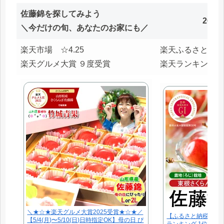
佐藤錦を探してみよう
26.0
＼今だけの旬、あなたのお家にも／
楽天市場 ☆4.25
楽天ふるさと ☆4
楽天グルメ大賞 ９度受賞
楽天ランキング２
＼★☆★楽天グルメ大賞2025受賞★☆★／
【ふるさと納税】【2
【5/4(月)〜5/10(日)日時指定OK】母の日 ぴ
ランキング 1位 獲得