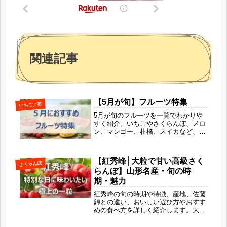
関連記事
【5月が旬】フルーツ特集
いちご／苺
5月が旬のフルーツを一覧でわかりや
すく紹介。いちごやさくらんぼ、メロ
ン、マンゴー、柑橘、スイカなど、春
の甘さと初夏の爽やかさを同時に楽し
める果物の特徴や選び方、シーン別の
楽しみ方まで解説します。旬ならでは
【紅秀峰│大粒で甘い高級さく
さくらんぼ
の美味しさで、毎日にちょっとしたご
らんぼ】山形名産・旬の時
ほうび時間を取り入れてみませんか？
期・魅力
紅秀峰の旬の時期や特徴、産地、佐藤
錦との違い、おいしい選び方やおすす
めの食べ方を詳しく紹介します。大粒
で甘い高級さくらんぼとして人気の紅
秀峰。美容や健康にうれしい栄養、保