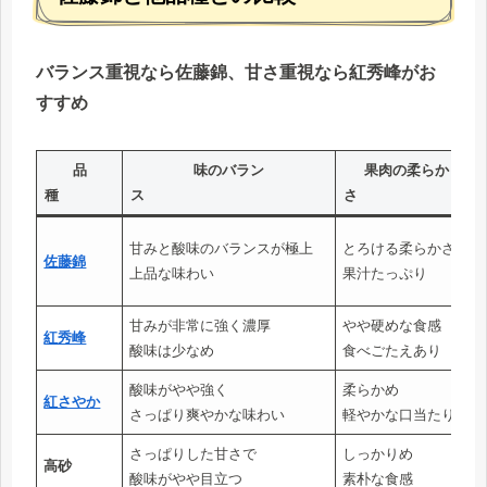
バランス重視なら佐藤錦、甘さ重視なら紅秀峰がお
すすめ
品
味のバラン
果肉の柔らか
種
ス
さ
甘みと酸味のバランスが極上
とろける柔らかさ
佐藤錦
上品な味わい
果汁たっぷり
甘みが非常に強く濃厚
やや硬めな食感
紅秀峰
酸味は少なめ
食べごたえあり
酸味がやや強く
柔らかめ
紅さやか
さっぱり爽やかな味わい
軽やかな口当たり
さっぱりした甘さで
しっかりめ
高砂
酸味がやや目立つ
素朴な食感