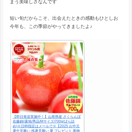
まう美味しさなんです
短い旬だからこそ、出会えたときの感動もひとしお
今年も、この季節がやってきましたよ♪
【即日発送実施中！】山形県産 さくらんぼ
佐藤錦(露地/秀品/Mサイズ/700g/ばら詰
め)※日時指定はメールで※【2025 お中元
暑中見舞い 残暑見舞い 夏 プレゼント 果物