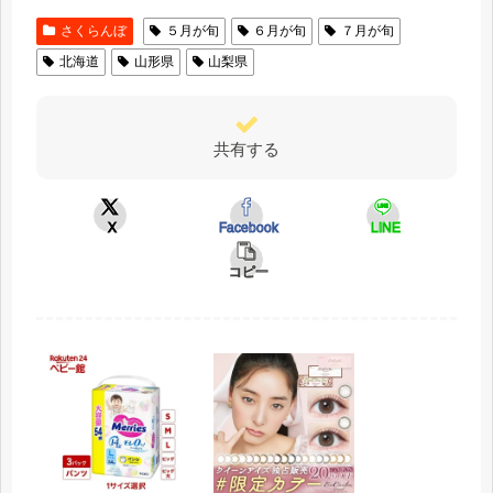
さくらんぼ
５月が旬
６月が旬
７月が旬
北海道
山形県
山梨県
共有する
X
Facebook
LINE
コピー