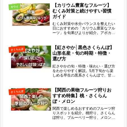
存方法、山形旅行で楽しめるさくらん
【カリウム豊富なフルーツ】
キウイ
ぼ狩り情報まで、旬果びよりのリサが
むくみ対策と続けやすい習慣
わかりやすく解説します。
ガイド
むくみ対策や水分バランスを整えたい
日におすすめの「カリウム豊富なフル
ーツ」を旬果びよりが紹介。アボカ
ド・バナナ・メロン・キウイ・さくら
んぼの魅力や選び方、続けやすい習慣
のコツ、旬の楽しみ方までまとめまし
【紅さやか│黒色さくらんぼ】
さくらんぼ
た。甘さと栄養で体をそっと整える暮
山形名産・旬の時期・特徴・
らしに寄り添うガイドです。
選び方
紅さやかの旬・特徴・味わい・選び方
をわかりやすく解説。5月下旬から楽
しめる早生の黒系さくらんぼで、甘酸
っぱい爽やかな味が魅力です。佐藤錦
との違いやおすすめの食べ方、美容・
健康効果まで紹介する初夏にぴったり
【関西の果物フルーツ狩りお
さくらんぼ
のフルーツガイドです。
すすめ特集】桃・さくらん
ぼ・メロン
関西で楽しめるおすすめのフルーツ狩
りスポットを紹介。桃狩り、さくらん
ぼ狩り、ブルーベリー狩り、メロン狩
りの旬の時期や魅力、楽しみ方を詳し
く解説します。家族旅行やカップルの