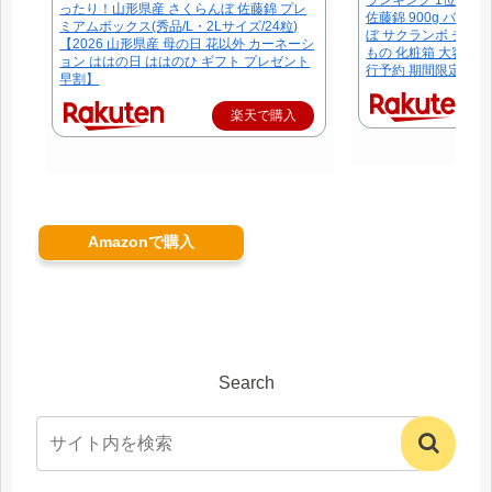
ったり！山形県産 さくらんぼ 佐藤錦 プレ
佐藤錦 900g バラ詰
ミアムボックス(秀品/L・2Lサイズ/24粒)
ぼ サクランボ チェリ
【2026 山形県産 母の日 花以外 カーネーシ
もの 化粧箱 大容量 
ョン ははの日 ははのひ ギフト プレゼント
行予約 期間限定 送料
早割】
楽天で購入
Amazonで購入
Search