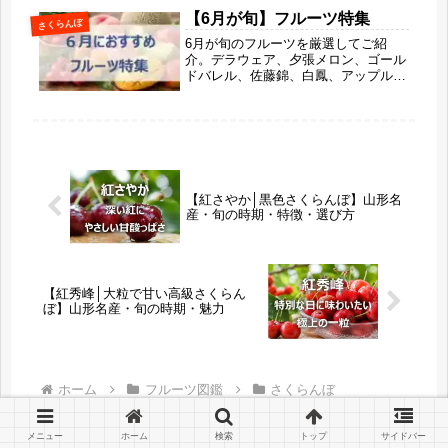
お出かけ、週末の日帰りドライブにも
【6月が旬】フルーツ特集
さくらんぼ
ぴったりな関西の果物狩り情報をまと
6月が旬のフルーツを厳選してご紹
めました。
介。デラウェア、夕張メロン、ゴール
ドバレル、佐藤錦、白鳳、アップルマ
ンゴーなど、初夏に味わいたい人気果
物10選をまとめました。旬の時期なら
ではの甘さや特徴、おすすめポイント
をわかりやすく解説します。
【紅さやか│黒色さくらんぼ】山形名
産・旬の時期・特徴・選び方
【紅秀峰│大粒で甘い高級さくらん
ぼ】山形名産・旬の時期・魅力
ホーム
フルーツ図鑑
さくらんぼ
メニュー
ホーム
検索
トップ
サイドバー