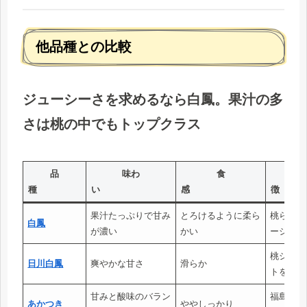
他品種との比較
ジューシーさを求めるなら白鳳。果汁の多
さは桃の中でもトップクラス
品
味わ
食
種
い
感
果汁たっぷりで甘み
とろけるように柔ら
桃らしい
白鳳
が濃い
かい
ーシーさ
桃シーズ
日川白鳳
爽やかな甘さ
滑らか
トを飾る
甘みと酸味のバラン
福島を代
あかつき
ややしっかり