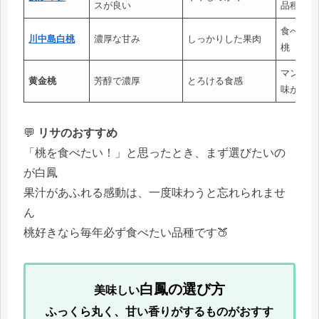
スが良い
品種
食べ応え
川中島白桃
濃厚な甘み
しっかりした果肉
桃
マンゴー
黄金桃
芳醇で濃厚
とろける食感
味が楽し
💬
リサのおすすめ
「桃を食べたい！」と思ったとき、まず選びたいの
が白鳳
果汁があふれる感動は、一度味わうと忘れられませ
ん
桃好きなら毎年必ず食べたい品種です🍑
白鳳の選び方
美味しい
ふっくら丸く、甘い香りがするものがおすす