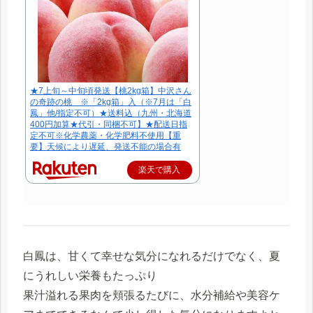
★7上旬～中旬頃発送【桃2kg箱】中沢さん
の奇跡の桃 ※「2kg箱」入（※7月は「白
鳳」他/指定不可）★送料込（九州・北海道
400円加算★代引・同梱不可】★配送日指
定不可※化学農薬・化学肥料不使用【重
要】天候により遅延、発送不能の場合有
楽天で購入
白鳳は、甘くて幸せな気分になれるだけでなく、夏
にうれしい栄養もたっぷり
果汁溢れる果肉を頬張るたびに、水分補給や美容ケ