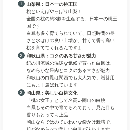
山梨県：日本一の桃王国
桃といえばやっぱり山梨！
全国の桃の約3割を生産する、日本一の桃王
国です
白鳳も多く育てられていて、日照時間の長
さと水はけの良い土壌が、甘くて香り高い
桃を育ててくれるんですよ
和歌山県：コクのある甘さが魅力
紀の川流域の温暖な気候で育った白鳳は、
なめらかな果肉とコクのある甘さが魅力
和歌山の白鳳は関西でも大人気で、贈答用
にもよく選ばれています
岡山県：美しい白桃文化
「桃の女王」として名高い岡山の白桃
白鳳もその中で育てられており、見た目も
香りもとっても上品
岡山ならではのていねいな袋かけ栽培で、
肌がなめらかで美しい白鳳が味わえます