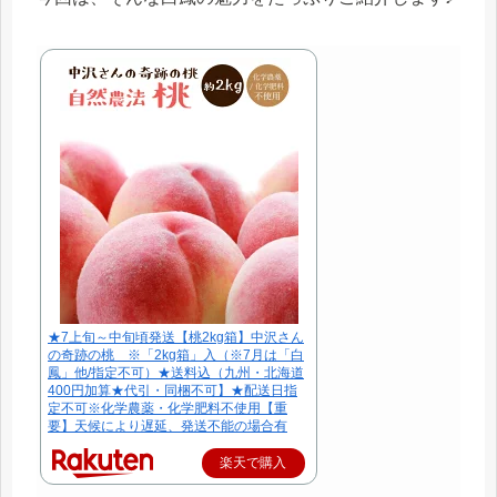
★7上旬～中旬頃発送【桃2kg箱】中沢さん
の奇跡の桃 ※「2kg箱」入（※7月は「白
鳳」他/指定不可）★送料込（九州・北海道
400円加算★代引・同梱不可】★配送日指
定不可※化学農薬・化学肥料不使用【重
要】天候により遅延、発送不能の場合有
楽天で購入