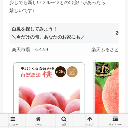
少しでも新しいフルーツとの出会いがあったら
嬉しいです♪
白鳳を探してみよう！
26.0
＼今だけの旬、あなたのお家にも／
楽天市場 ☆4.59
楽天ふるさと ☆4
メニュー
ホーム
検索
トップ
サイドバー