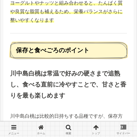
ヨーグルトやナッツと組み合わせると、たんぱく質
や良質な脂質も補えるため、栄養バランスがさらに
整いやすくなります
保存と食べごろのポイント
川中島白桃は常温で好みの硬さまで追熟
し、食べる直前に冷やすことで、甘さと香
りを最も楽しめます
川中島白桃は比較的日持ちする品種ですが、保存方
法によって甘さや食感が変わります
「シャキッと派」も「とろける派」も、自分好みの
メニュー
ホーム
検索
トップ
サイドバー