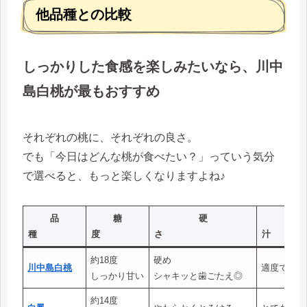
他品種との比較
しっかりした食感を楽しみたいなら、川中
島白桃が最もおすすめ
それぞれの桃に、それぞれの良さ。
でも「今日はどんな桃が食べたい？」っていう気分
で選べると、もっと楽しくなりますよね♪
品
糖
硬
果
種
度
さ
約18度
硬め
川中島白桃
適度でバラ
しっかり甘い
シャキッと歯ごたえ◎
約14度