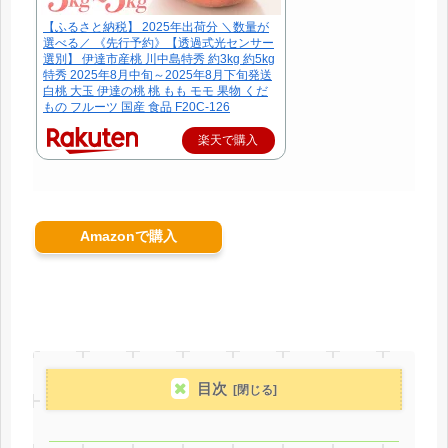
【ふるさと納税】 2025年出荷分 ＼数量が
選べる／ 《先行予約》【透過式光センサー
選別】 伊達市産桃 川中島特秀 約3kg 約5kg
特秀 2025年8月中旬～2025年8月下旬発送
白桃 大玉 伊達の桃 桃 もも モモ 果物 くだ
もの フルーツ 国産 食品 F20C-126
楽天で購入
Amazonで購入
目次