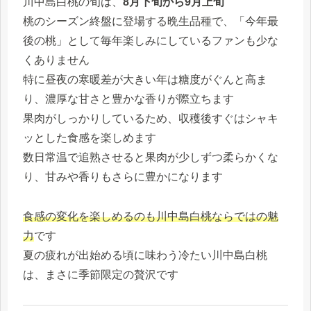
川中島白桃の旬は、
8月下旬から9月上旬
桃のシーズン終盤に登場する晩生品種で、「今年最
後の桃」として毎年楽しみにしているファンも少な
くありません
特に昼夜の寒暖差が大きい年は糖度がぐんと高ま
り、濃厚な甘さと豊かな香りが際立ちます
果肉がしっかりしているため、収穫後すぐはシャキ
ッとした食感を楽しめます
数日常温で追熟させると果肉が少しずつ柔らかくな
り、甘みや香りもさらに豊かになります
食感の変化を楽しめるのも川中島白桃ならではの魅
力
です
夏の疲れが出始める頃に味わう冷たい川中島白桃
は、まさに季節限定の贅沢です