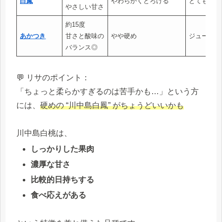
白鳳
やわらかくとろける
とてもジュ
やさしい甘さ
約15度
あかつき
甘さと酸味の
やや硬め
ジューシー
バランス◎
💬 リサのポイント：
「ちょっと柔らかすぎるのは苦手かも…」という方
には、
硬めの “川中島白鳳” がちょうどいいかも
川中島白桃は、
しっかりした果肉
濃厚な甘さ
比較的日持ちする
食べ応えがある