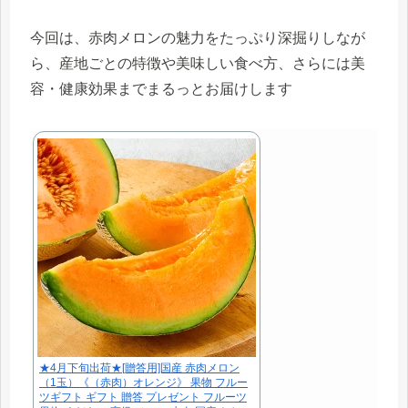
今回は、赤肉メロンの魅力をたっぷり深掘りしなが
ら、産地ごとの特徴や美味しい食べ方、さらには美
容・健康効果までまるっとお届けします
★4月下旬出荷★[贈答用]国産 赤肉メロン
（1玉）《（赤肉）オレンジ》 果物 フルー
ツギフト ギフト 贈答 プレゼント フルーツ