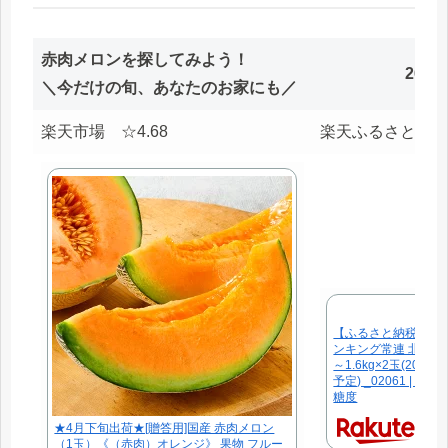
赤肉メロンを探してみよう！
26.0
＼今だけの旬、あなたのお家にも／
楽天市場 ☆4.68
楽天ふるさと ☆4.
【ふるさと納税】【
ンキング常連 北海道産
～1.6kg×2玉(20
予定) _02061 | 
糖度
★4月下旬出荷★[贈答用]国産 赤肉メロン
（1玉）《（赤肉）オレンジ》 果物 フルー