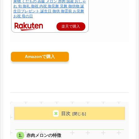
果物 くだもの 高級 メロン 赤肉 国産 おしゃ
れ 旬 御礼 御祝 内祝 御見舞 見舞 御供物 誕
生日プレゼント 誕生日 御供 御霊前 お見舞
お祝 母の日
楽天で購入
Amazonで購入
目次
赤肉メロンの特徴