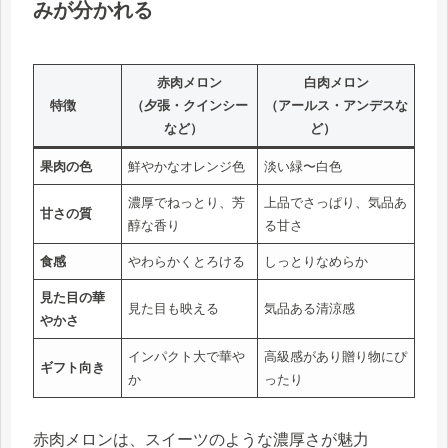
みが分かれる
赤肉メロン
白肉メロン
特徴
（夕張・クインシー
（アールス・アンデスな
など）
ど）
果肉の色
鮮やかなオレンジ色
淡い緑〜白色
濃厚でねっとり、芳
上品でさっぱり、気品あ
甘さの質
醇な香り
る甘さ
食感
やわらかくとろける
しっとりなめらか
見た目の華
見た目も映える
気品ある清涼感
やかさ
インパクト大で華や
高級感があり贈り物にぴ
ギフト向き
か
ったり
赤肉メロンは、スイーツのような濃厚さが魅力