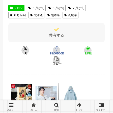
メロン
５月が旬
６月が旬
７月が旬
８月が旬
北海道
熊本県
茨城県
共有する
X
Facebook
LINE
コピー
メニュー
ホーム
検索
トップ
サイドバー