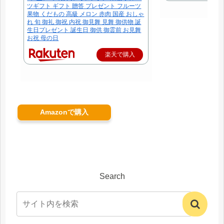
ツギフト ギフト 贈答 プレゼント フルーツ
果物 くだもの 高級 メロン 赤肉 国産 おしゃ
れ 旬 御礼 御祝 内祝 御見舞 見舞 御供物 誕
生日プレゼント 誕生日 御供 御霊前 お見舞
お祝 母の日
楽天で購入
Amazonで購入
Search