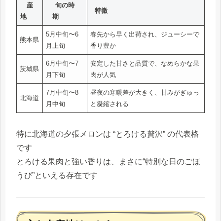
産
旬の時
特徴
地
期
5月中旬〜6
春先から早く出荷され、ジューシーで
熊本県
月上旬
香り豊か
6月中旬〜7
安定した甘さと品質で、なめらかな果
茨城県
月下旬
肉が人気
7月中旬〜8
昼夜の寒暖差が大きく、甘みがぎゅっ
北海道
月中旬
と凝縮される
特に北海道の夕張メロンは “とろける贅沢” の代表格
です
とろける果肉と強い香りは、まさに“特別な日のごほ
うび”といえる存在です