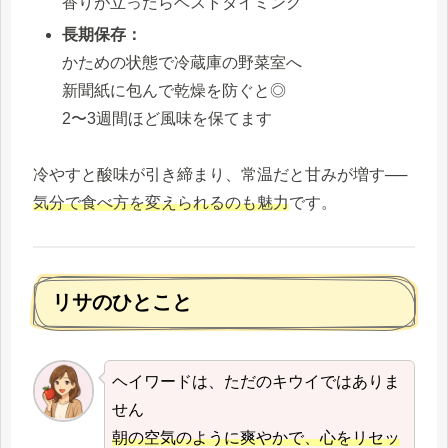
香りが立ったらベストタイミング
長期保存：
かための状態で冷蔵庫の野菜室へ
新聞紙に包んで乾燥を防ぐと◎
2〜3週間ほど風味を保てます
冷やすと酸味が引き締まり、常温だと甘みが増す──
気分で食べ方を変えられるのも魅力
です。
リサのひとこと
ヘイワードは、ただのキウイではありま
せん
朝の空気のように爽やかで、心をリセッ