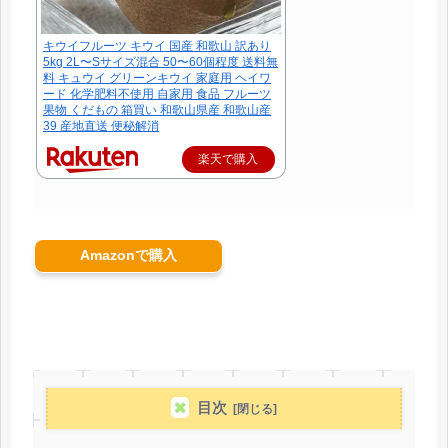
キウイフルーツ キウイ 国産 和歌山 訳あり
5kg 2L〜Sサイズ混合 50〜60個程度 送料無
料 キュウイ グリーンキウイ 家庭用 ヘイワ
ード 化学肥料不使用 自家用 食品 フルーツ
果物 くだもの 箱買い 和歌山県産 和歌山産
39 産地直送 便秘解消
楽天で購入
Amazonで購入
目次