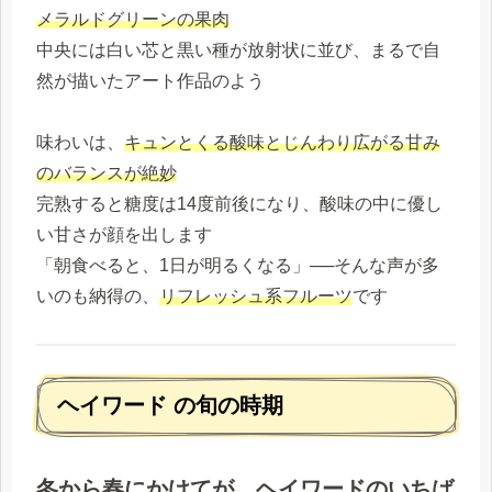
メラルドグリーンの果肉
中央には白い芯と黒い種が放射状に並び、まるで自
然が描いたアート作品のよう
味わいは、
キュンとくる酸味とじんわり広がる甘み
のバランスが絶妙
完熟すると糖度は14度前後になり、酸味の中に優し
い甘さが顔を出します
「朝食べると、1日が明るくなる」──そんな声が多
いのも納得の、
リフレッシュ系フルーツ
です
ヘイワード の旬の時期
冬から春にかけてが、ヘイワードのいちば