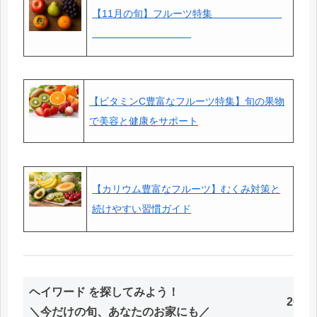
【11月の旬】フルーツ特集＿＿＿＿＿＿＿
＿＿＿＿＿＿＿＿＿＿
【ビタミンC豊富なフルーツ特集】旬の果物
で美容と健康をサポート
【カリウム豊富なフルーツ】むくみ対策と
続けやすい習慣ガイド
ヘイワード を探してみよう！
26.0
＼今だけの旬、あなたのお家にも／