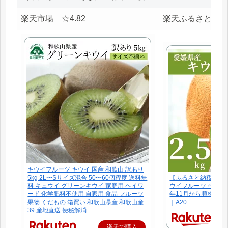
楽天市場 ☆4.82
楽天ふるさと納税 
キウイフルーツ キウイ 国産 和歌山 訳あり
5kg 2L〜Sサイズ混合 50〜60個程度 送料無
【ふるさと納税】キウイ
料 キュウイ グリーンキウイ 家庭用 ヘイワ
ウイフルーツ ヘイワー
ード 化学肥料不使用 自家用 食品 フルーツ
年11月から順次発送
果物 くだもの 箱買い 和歌山県産 和歌山産
｜A20
39 産地直送 便秘解消
楽天で購入