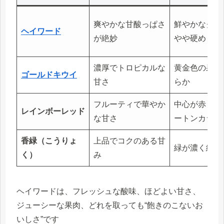
爽やかな甘酸っぱさ
鮮やかなグリ
ヘイワード
が絶妙
やや硬め
濃厚でトロピカルな
黄金色の果肉
ゴールドキウイ
甘さ
らか
フルーティで華やか
中心が赤く映
レインボーレッド
な甘さ
ートンカラー
香緑（こうりょ
上品でコクのある甘
緑が濃く細長
く）
み
ヘイワードは、フレッシュな酸味、ほどよい甘さ、
ジューシーな果肉、どれを取っても“飽きのこないお
いしさ”です