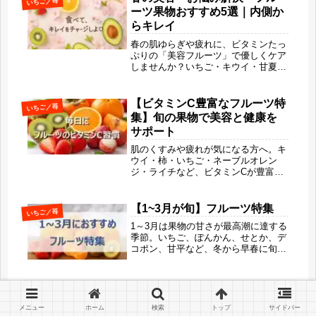
いちご／苺
イ”の魅力を旬果びよりがわかりやす
ーツ果物おすすめ5選｜内側か
く紹介します。
らキレイ
春の肌ゆらぎや疲れに、ビタミンたっ
ぷりの「美容フルーツ」で優しくケア
しませんか？いちご・キウイ・甘夏な
ど、この季節にぴったりのフルーツを
紹介。おいしく食べて、無理せずキレ
イをチャージするヒントをお届けしま
【ビタミンC豊富なフルーツ特
いちご／苺
す。「ギルトフリースイーツ」や「朝
集】旬の果物で美容と健康を
のフルーツ習慣」も紹介
サポート
肌のくすみや疲れが気になる方へ。キ
ウイ・柿・いちご・ネーブルオレン
ジ・ライチなど、ビタミンCが豊富な
旬のフルーツを味や季節、楽しみ方と
一緒に紹介します。無理なく続けられ
る美容と健康のためのフルーツ習慣を
【1~3月が旬】フルーツ特集
いちご／苺
「旬果びより」がお届けします。
1～3月は果物の甘さが最高潮に達する
季節。いちご、ぽんかん、せとか、デ
コポン、甘平など、冬から早春に旬を
迎える“甘さ重視”のフルーツを厳選し
てご紹介します。寒さで糖度が高まっ
た、とろける美味しさの理由や品種ご
との魅力を、旬果びよりの視点でやさ
しく解説。今いちばん美味しいデザー
メニュー
ホーム
検索
トップ
サイドバー