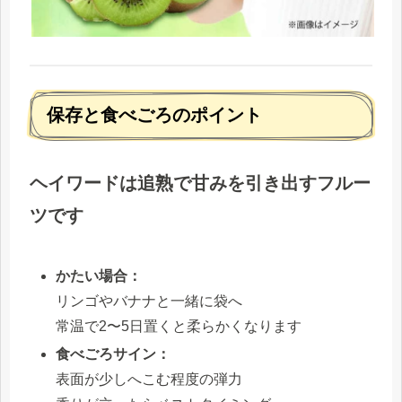
保存と食べごろのポイント
ヘイワードは
追熟で甘みを引き出すフルー
ツ
です
かたい場合：
リンゴやバナナと一緒に袋へ
常温で2〜5日置くと柔らかくなります
食べごろサイン：
表面が少しへこむ程度の弾力