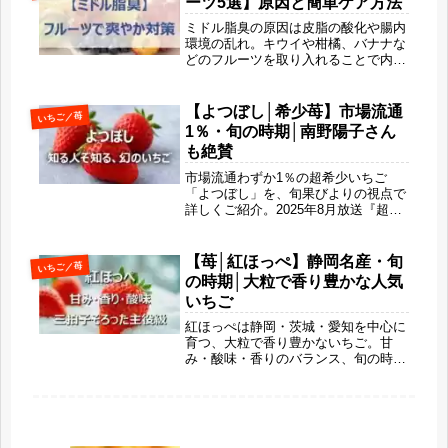
ーツ5選】原因と簡単ケア方法
ほうび時間を取り入れてみませんか？
ミドル脂臭の原因は皮脂の酸化や腸内
環境の乱れ。キウイや柑橘、バナナな
どのフルーツを取り入れることで内側
からニオイ対策ができます。本記事で
は抗酸化・腸活・香りの働きに注目
し、手軽に続けられるフルーツ習慣と
【よつぼし│希少苺】市場流通
いちご／苺
簡単ケア方法をわかりやすく解説しま
1％・旬の時期│南野陽子さん
す。
も絶賛
市場流通わずか1％の超希少いちご
「よつぼし」を、旬果びよりの視点で
詳しくご紹介。2025年8月放送『超町
人！チョコレートサムネット』で話題
となった理由や、断面まで赤い果肉、
濃厚な甘み、旬の時期、名産地、他品
【苺│紅ほっぺ】静岡名産・旬
いちご／苺
種との違いまで丁寧に解説します。い
の時期│大粒で香り豊かな人気
ちご好きなら一度は味わいたい、本物
いちご
志向の一粒です。
紅ほっぺは静岡・茨城・愛知を中心に
育つ、大粒で香り豊かないちご。甘
み・酸味・香りのバランス、旬の時
期、美味しい選び方、他品種との違
い、健康・美容メリットまで詳しく解
説します。贈答用としても人気の紅ほ
っぺの魅力を「旬果びより」らしく丁
寧に紹介します。