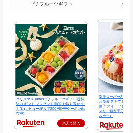
プチフルーツギフト
銀座
楽天スーパーSALE
クリスマス Xmasプチフルーツギフト 送料
お歳暮 冬ギフト クリス
込み ギフト プレゼント 贈答 お取り寄せ お
菓子 スイーツ 贈り物
土産 (レビュー記入で300円OFFクーポン配
スリー銀座千疋屋 送
布中)
ルーツ）
楽天で購入