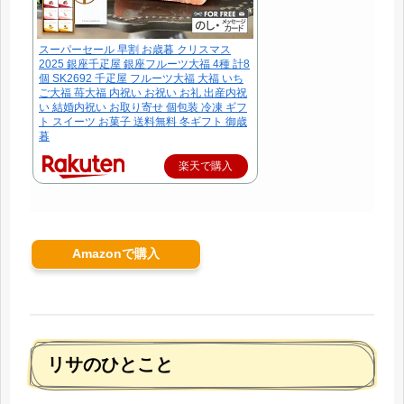
スーパーセール 早割 お歳暮 クリスマス
2025 銀座千疋屋 銀座フルーツ大福 4種 計8
個 SK2692 千疋屋 フルーツ大福 大福 いち
ご大福 苺大福 内祝い お祝い お礼 出産内祝
い 結婚内祝い お取り寄せ 個包装 冷凍 ギフ
ト スイーツ お菓子 送料無料 冬ギフト 御歳
暮
楽天で購入
Amazonで購入
リサのひとこと