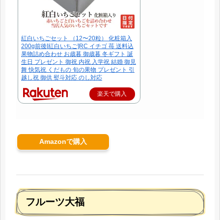
紅白いちごセット （12〜20粒） 化粧箱入
200g前後[紅白いちご]RC イチゴ 苺 送料込
果物詰め合わせ お歳暮 御歳暮 冬ギフト 誕
生日 プレゼント 御祝 内祝 入学祝 結婚 御見
舞 快気祝 くだもの 旬の果物 プレゼント 引
越し祝 御供 熨斗対応 のし対応
楽天で購入
Amazonで購入
フルーツ大福