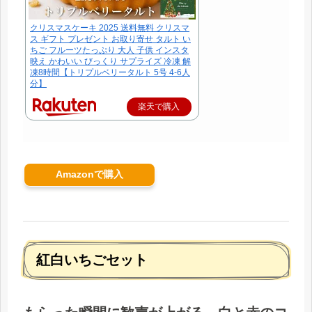
クリスマスケーキ 2025 送料無料 クリスマ
ス ギフト プレゼント お取り寄せ タルト い
ちご フルーツたっぷり 大人 子供 インスタ
映え かわいい びっくり サプライズ 冷凍 解
凍8時間【トリプルベリータルト 5号 4-6人
分】
楽天で購入
Amazonで購入
紅白いちごセット