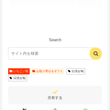
Search
いちご／苺
お取り寄せ＆ギフト
11月が旬
12月が旬
共有する