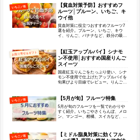
【貧血対策予防】おすすめフ
いちご／苺
ルーツ│プルーン、いちご、キ
ウイ他
貧血対策に役立つおすすめフルーツ7
選を紹介。プルーン、いちご、キウ
イ、りんご、バナナなど、鉄分の吸収
を助けるビタミンCや葉酸を含む果物
を詳しく解説します。管理栄養士の視
点から、効果的な食べ方や組み合わ
【紅玉アップルパイ】シナモ
お取り寄せ＆ギフト
せ、毎日続けやすい貧血予防のコツも
ン不使用│おすすめ国産りんご
わかる完全ガイドです。
スイーツ
国産紅玉りんごをたっぷり使い、シナ
モン不使用で仕上げたアップルパイを
旬果びより目線でレビュー。りんごの
酸味と甘み、サクサクのパイ生地が楽
しめる王道スイーツです。ギフトや自
分へのごほうびに選ばれる理由や口コ
【5月が旬】フルーツ特集
いちご／苺
ミ評価、より美味しく食べるコツも詳
5月が旬のフルーツを一覧でわかりや
しくご紹介します。
すく紹介。いちごやさくらんぼ、メロ
ン、マンゴー、柑橘、スイカなど、春
の甘さと初夏の爽やかさを同時に楽し
める果物の特徴や選び方、シーン別の
楽しみ方まで解説します。旬ならでは
【ミドル脂臭対策に効くフル
いちご／苺
の美味しさで、毎日にちょっとしたご