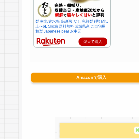
梨 幸水/豊水/新高/新興 なし 完熟梨 (秀) M以
上〜6L 5kg箱 送料無料 茨城県産 ご自宅用
和梨 Japanese pear お中元
楽天で購入
Amazonで購入