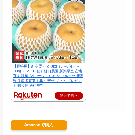
【贈答用】新高 選べる 3kg（5〜6個）〜
10kg（12〜18個）樋口農園 新潟県産 産地
直送 和梨 なし ナシ にいたか フルーツ 新潟
県 生産者直送 お取り寄せ ギフト プレゼン
ト 贈り物 送料無料
楽天で購入
Amazonで購入