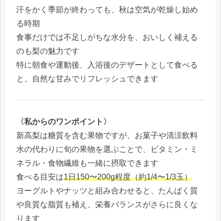
汗をかく季節が終わっても、秋は空気が乾燥し始め
る時期
食事だけでは不足しがちな水分を、おいしく補える
のも梨の魅力です
特に朝食や運動後、入浴後のデザートとして食べる
と、自然な甘みでリフレッシュできます
〈私からのワンポイント〉
新高梨は糖質を含む果物ですが、お菓子や清涼飲料
水の代わりに旬の果物を選ぶことで、ビタミン・ミ
ネラル・食物繊維も一緒に摂取できます
食べる目安は
1日150〜200g程度（約1/4〜1/3玉）
ヨーグルトやナッツと組み合わせると、たんぱく質
や良質な脂質も補え、栄養バランスがさらに良くな
ります