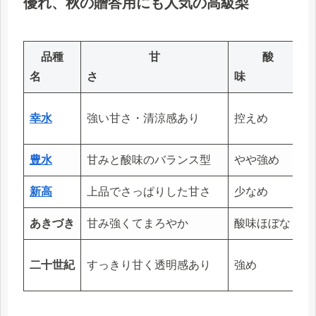
優れ、秋の贈答用にも人気の高級梨
品種
甘
酸
名
さ
味
幸水
強い甘さ・清涼感あり
控えめ
豊水
甘みと酸味のバランス型
やや強め
新高
上品でさっぱりした甘さ
少なめ
あきづき
甘み強くてまろやか
酸味ほぼなし
二十世紀
すっきり甘く透明感あり
強め